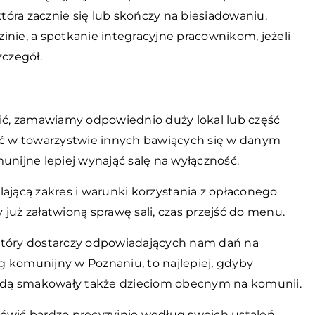
która zacznie się lub skończy na biesiadowaniu.
inie, a spotkanie integracyjne pracownikom, jeżeli
zczegół.
cić, zamawiamy odpowiednio duży lokal lub część
być w towarzystwie innych bawiących się w danym
omunijne lepiej wynająć salę na wyłączność.
ającą zakres i warunki korzystania z opłaconego
już załatwioną sprawę sali, czas przejść do menu.
który dostarczy odpowiadających nam dań na
ng komunijny w Poznaniu, to najlepiej, gdyby
 będą smakowały także dzieciom obecnym na komunii.
ić bardzo precyzyjnie według swoich ustaleń,