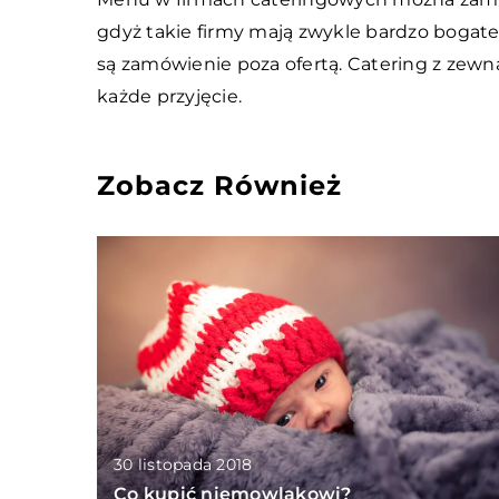
gdyż takie firmy mają zwykle bardzo bogat
są zamówienie poza ofertą. Catering z zewną
każde przyjęcie.
Zobacz Również
30 listopada 2018
Co kupić niemowlakowi?