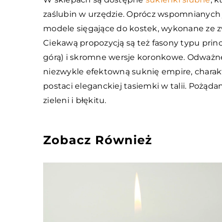
zaślubin w urzędzie. Oprócz wspomnianych ju
modele sięgające do kostek, wykonane ze z
Ciekawą propozycją są też fasony typu prin
górą) i skromne wersje koronkowe. Odważn
niezwykle efektowną suknię empire, charak
postaci eleganckiej tasiemki w talii. Pożądan
zieleni i błękitu.
Zobacz Również