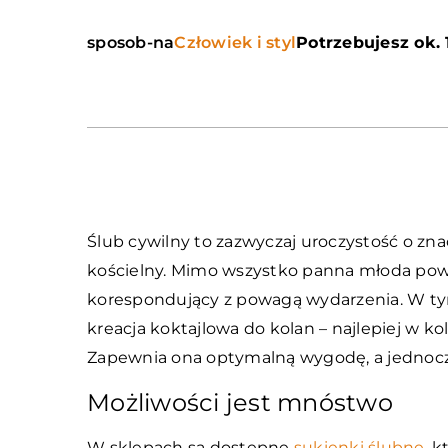
sposob-na
Człowiek i styl
Potrzebujesz ok. 
Ślub cywilny to zazwyczaj uroczystość o zn
kościelny. Mimo wszystko panna młoda powi
korespondujący z powagą wydarzenia. W t
kreacja koktajlowa do kolan – najlepiej w k
Zapewnia ona optymalną wygodę, a jednocze
Możliwości jest mnóstwo
W sklepach są dostępne
sukienki ślubne
, 