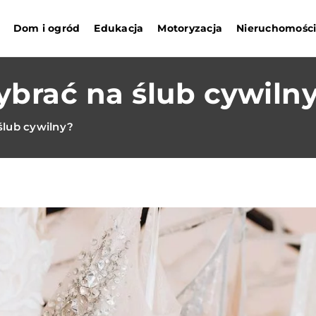
Dom i ogród
Edukacja
Motoryzacja
Nieruchomośc
ybrać na ślub cywiln
ślub cywilny?