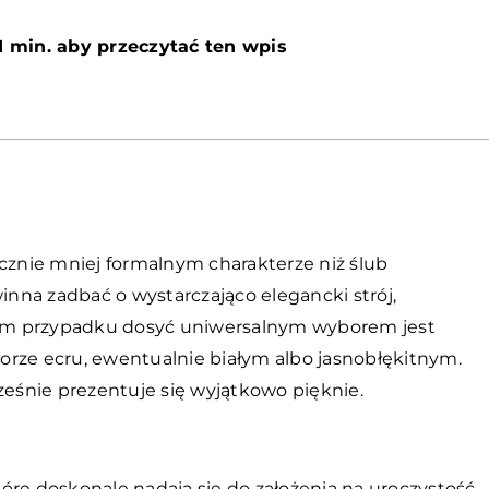
1 min. aby przeczytać ten wpis
acznie mniej formalnym charakterze niż ślub
nna zadbać o wystarczająco elegancki strój,
ym przypadku dosyć uniwersalnym wyborem jest
olorze ecru, ewentualnie białym albo jasnobłękitnym.
śnie prezentuje się wyjątkowo pięknie.
które doskonale nadają się do założenia na uroczystość